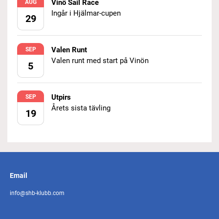
Vinö Sail Race
AUG
Ingår i Hjälmar-cupen
29
Valen Runt
SEP
Valen runt med start på Vinön
5
Utpirs
SEP
Årets sista tävling
19
Email
info@shb-klubb.com