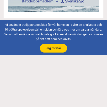
Vi använder tredjepartscookies för vår hemsida i syfte att analysera och
förbättra upplevelsen på hemsidan och lära oss mer om våra användare.
Email
Genom att använda vår webbplats godkänner du användningen av cookies
på det sätt som beskrivits.
info@shb-klubb.com
Jag förstår
Ordförande
Richard Dannemalm
ordforande@shb-klubb.com
Hamnchef
Anders Olsson
hamnchef@shb-klubb.com