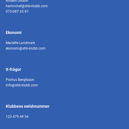
Anders Olsson
hamnchef@shb-klubb.com
073-087 33 97
Ekonomi
Mariette Lundmark
ekonomi@shb-klubb.com
It-frågor
Pontus Bengtsson
info@shb-klubb.com
Klubbens swishnummer
123 479 49 54